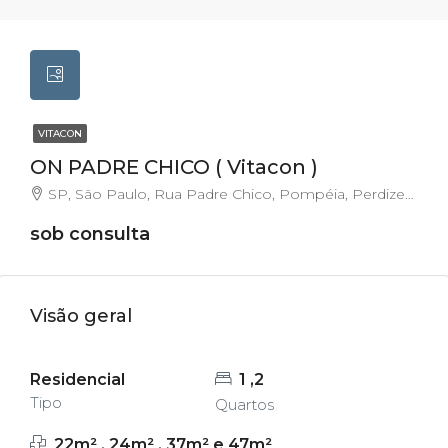
VITACON
ON PADRE CHICO ( Vitacon )
SP, São Paulo, Rua Padre Chico, Pompéia, Perdizes, São Paulo, Região Imediata de São Paulo, Região Metropolitana de São Paulo, Região Geográfica Intermediária de São Paulo, São Paulo, Região Sudeste, 05008-010, Brasil, Pompéia
sob consulta
Visão geral
Residencial
1 ,2
Tipo
Quartos
22m² , 24m² , 37m² e 47m²