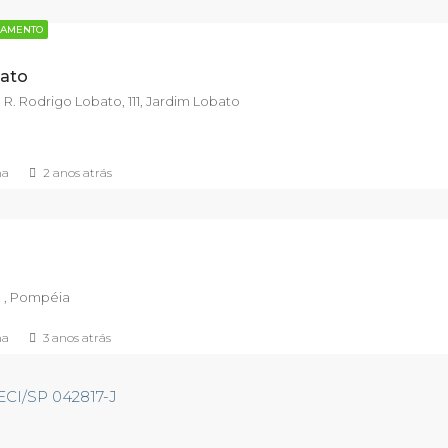
ÇAMENTO
bato
 R. Rodrigo Lobato, 111, Jardim Lobato
ma
2 anos atrás
, , Pompéia
ma
3 anos atrás
RECI/SP 042817-J