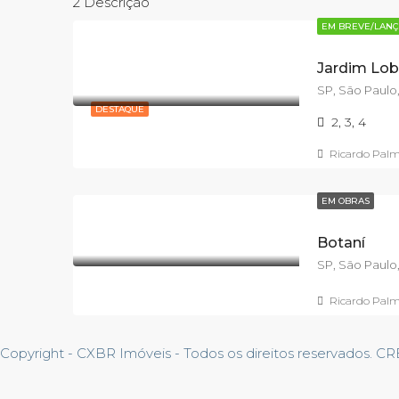
2 Descrição
EM BREVE/LAN
Jardim Lo
SP, São Paulo,
DESTAQUE
2, 3, 4
Ricardo Pal
EM OBRAS
Botaní
SP, São Paulo
Ricardo Pal
Copyright - CXBR Imóveis - Todos os direitos reservados. C